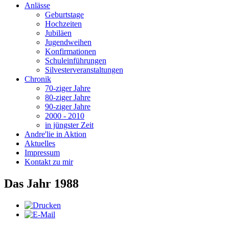
Anlässe
Geburtstage
Hochzeiten
Jubiläen
Jugendweihen
Konfirmationen
Schuleinführungen
Silvesterveranstaltungen
Chronik
70-ziger Jahre
80-ziger Jahre
90-ziger Jahre
2000 - 2010
in jüngster Zeit
Andre'lie in Aktion
Aktuelles
Impressum
Kontakt zu mir
Das Jahr 1988